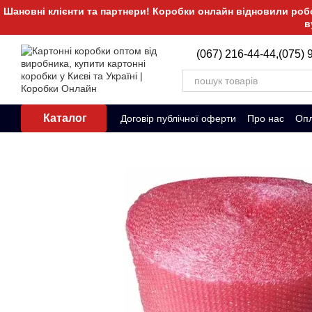
Перейти до основного контенту
Шановні клієнти та партнери! Коробки онлайн відновили робот
в
(067) 216-44-44,
(075) 
Каталог
Договір публічної оферти
Про нас
Опл