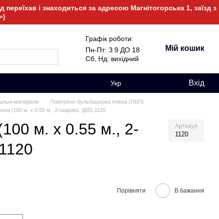
 переїхав і знаходиться за адресою Магнітогорська 1, заїзд з
»)
Графік роботи:
Мій кошик
Пн-Пт: З 9 ДО 18
Сб, Нд: вихідний
Вхід
Укр
альні матеріали
Повітряно-бульбашкова плівка (ПБП)
на (100 м. х 0.55 м., 2-шарова, Д65) 1120
00 м. х 0.55 м., 2-
Артикул
1120
 1120
Порівняти
В бажання