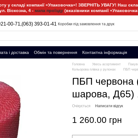
у у складі компанії «Упаковочка»! ЗВЕРНІТЬ УВАГУ! Наш склад
ул. Віскозна, 4 -
мапа проїзду
(вказівники компанії «Упаковочка
921-00-71,
(063) 393-01-41
Коробки під замовлення та друк
ата і доставка
Обмін та повернення
Контактна інформація
Головна
Увесь асортимент
Пакув
Кольорова плівка у рулонах
ПБП черво
ПБП червона (1
шарова, Д65)
Очікується
Написати відгук
1 260.00 грн