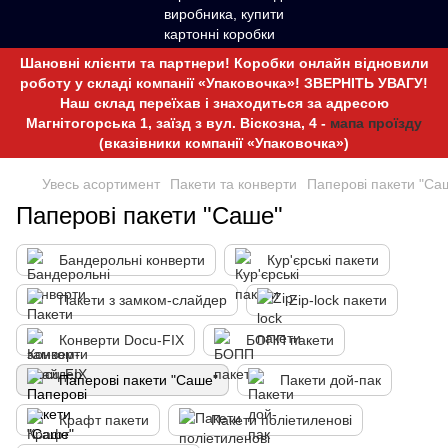
Шановні клієнти та партнери! Коробки онлайн відновили
роботу у складі компанії «Упаковочка»! ЗВЕРНІТЬ УВАГУ!
Наш склад переїхав і знаходиться за адресою
Магнітогорська 1, заїзд з вул. Віскозна, 4 -
мапа проїзду
(вказівники компанії «Упаковочка»)
Увесь асортимент
Пакети та конверти
Паперові пакети "Са
Паперові пакети "Саше"
Бандерольні конверти
Кур'єрські пакети
Пакети з замком-слайдер
Zip-lock пакети
Конверти Docu-FIX
БОПП пакети
Паперові пакети "Саше"
Пакети дой-пак
Крафт пакети
Пакети поліетиленові