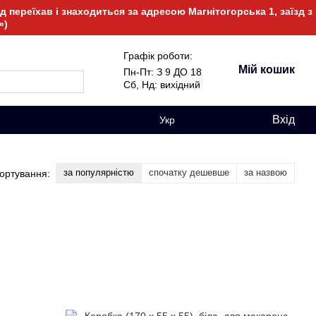
 переїхав і знаходиться за адресою Магнітогорська 1, заїзд з
»)
Графік роботи:
Мій кошик
Пн-Пт: З 9 ДО 18
Сб, Нд: вихідний
Вхід
Укр
за популярністю
спочатку дешевше
за назвою
ортування: