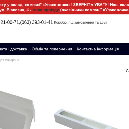
у у складі компанії «Упаковочка»! ЗВЕРНІТЬ УВАГУ! Наш склад
ул. Віскозна, 4 -
мапа проїзду
(вказівники компанії «Упаковочка
921-00-71,
(063) 393-01-41
Коробки під замовлення та друк
ата і доставка
Обмін та повернення
Контактна інформація
для макаронс
С