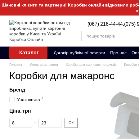
Перейти до основного контенту
Шановні клієнти та партнери! Коробки онлайн відновили робот
в
(067) 216-44-44,
(075) 
Каталог
Договір публічної оферти
Про нас
Опл
Головна
Увесь асортимент
Коробки для харчових продуктів
Коробки 
Коробки для макаронс
Бренд
3
Упаковочка
Ціна, грн
Від Ціна, грн
До Ціна, грн
ОК