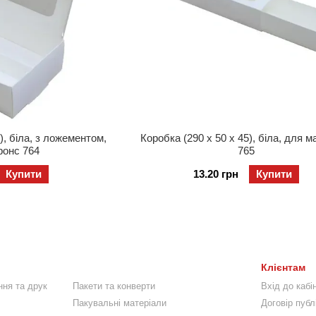
), біла, з ложементом,
Коробка (290 x 50 х 45), біла, для 
ронс 764
765
Купити
13.20 грн
Купити
Клієнтам
ння та друк
Пакети та конверти
Вхід до кабі
Пакувальні матеріали
Договір публ