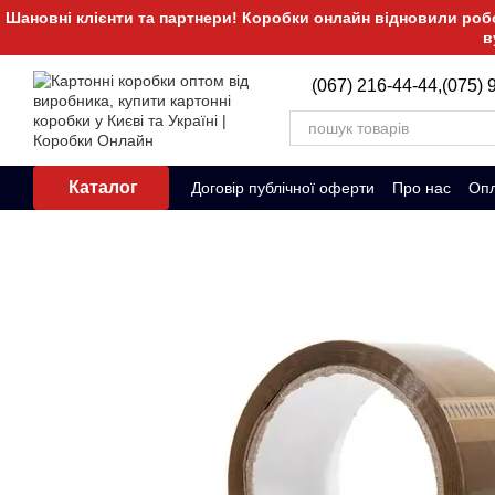
Перейти до основного контенту
Шановні клієнти та партнери! Коробки онлайн відновили робот
в
(067) 216-44-44,
(075) 
Каталог
Договір публічної оферти
Про нас
Опл