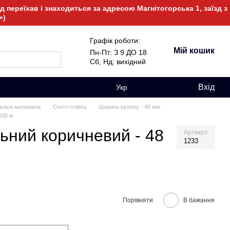
 переїхав і знаходиться за адресою Магнітогорська 1, заїзд з
»)
Графік роботи:
Мій кошик
Пн-Пт: З 9 ДО 18
Сб, Нд: вихідний
Вхід
Укр
альні матеріали
Скотч-плівка
Ширина рулону - 48 мм.
100 м
ьний коричневий - 48
Артикул
1233
Порівняти
В бажання