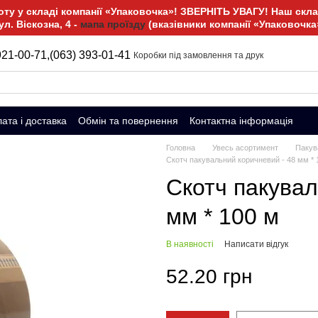
у у складі компанії «Упаковочка»! ЗВЕРНІТЬ УВАГУ! Наш склад
ул. Віскозна, 4 -
мапа проїзду
(вказівники компанії «Упаковочка
921-00-71,
(063) 393-01-41
Коробки під замовлення та друк
ата і доставка
Обмін та повернення
Контактна інформація
Головна
Увесь асортимент
Пакув
Скотч пакувальний коричневий - 48 мм * 
Скотч пакувал
мм * 100 м
В наявності
Написати відгук
52.20 грн