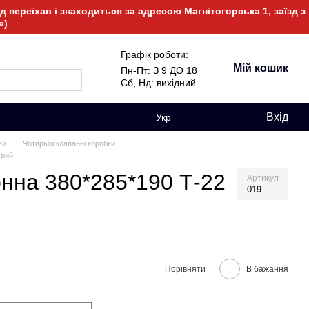
 переїхав і знаходиться за адресою Магнітогорська 1, заїзд з
»)
Графік роботи:
Мій кошик
Пн-Пт: З 9 ДО 18
Сб, Нд: вихідний
Вхід
Укр
ки
Чотирьохклапанні коробки
урий
нна 380*285*190 Т-22
Артикул
019
Порівняти
В бажання