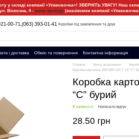
у у складі компанії «Упаковочка»! ЗВЕРНІТЬ УВАГУ! Наш склад
ул. Віскозна, 4 -
мапа проїзду
(вказівники компанії «Упаковочка
921-00-71,
(063) 393-01-41
Коробки під замовлення та друк
ата і доставка
Обмін та повернення
Контактна інформація
Головна
Увесь асортимент
Короб
Коробка картонна 380*285*190 Т-22 “С” б
Коробка карто
“С” бурий
В наявності
Написати відгук
28.50 грн