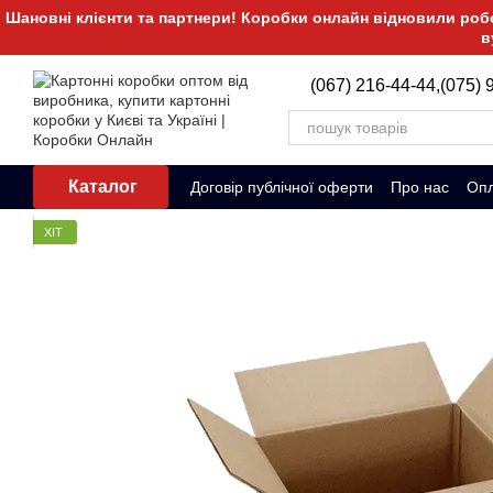
Перейти до основного контенту
Шановні клієнти та партнери! Коробки онлайн відновили робот
в
(067) 216-44-44,
(075) 
Каталог
Договір публічної оферти
Про нас
Опл
ХІТ