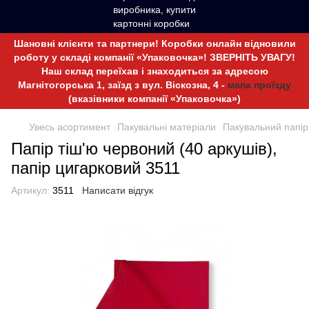
Шановні клієнти та партнери! Коробки онлайн відновили
роботу у складі компанії «Упаковочка»! ЗВЕРНІТЬ УВАГУ!
Наш склад переїхав і знаходиться за адресою
Магнітогорська 1, заїзд з вул. Віскозна, 4 -
мапа проїзду
(вказівники компанії «Упаковочка»)
Увесь асортимент
Пакувальні матеріали
Пакувальний папір
Папір тіш'ю червоний (40 аркушів),
папір цигарковий 3511
Артикул:
3511
Написати відгук