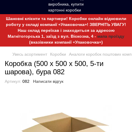
Шановні клієнти та партнери! Коробки онлайн відновили
роботу у складі компанії «Упаковочка»! ЗВЕРНІТЬ УВАГУ!
Наш склад переїхав і знаходиться за адресою
Магнітогорська 1, заїзд з вул. Віскозна, 4 -
мапа проїзду
(вказівники компанії «Упаковочка»)
Увесь асортимент
Коробки
Аналоги коробок поштових комп
Коробка (500 х 500 х 500, 5-ти
шарова), бура 082
Артикул:
082
Написати відгук