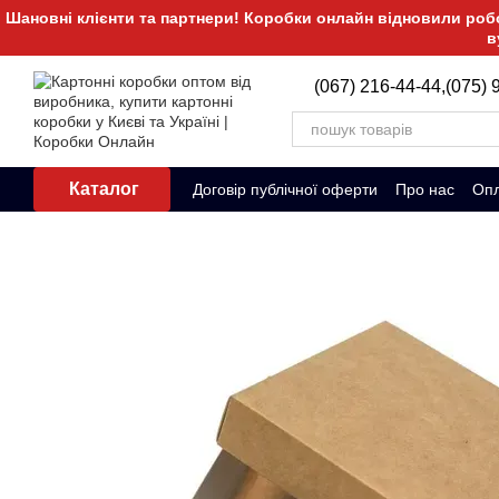
Перейти до основного контенту
Шановні клієнти та партнери! Коробки онлайн відновили робот
в
(067) 216-44-44,
(075) 
Каталог
Договір публічної оферти
Про нас
Опл