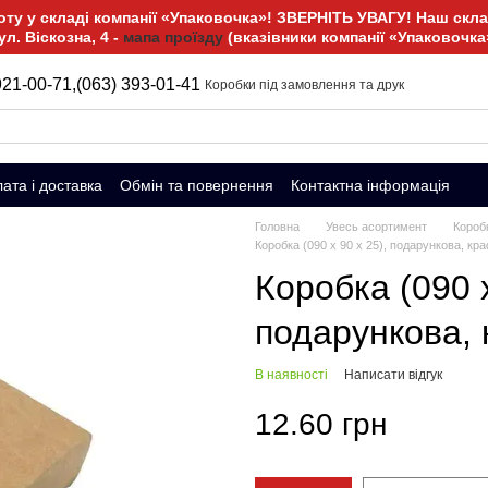
у у складі компанії «Упаковочка»! ЗВЕРНІТЬ УВАГУ! Наш склад
ул. Віскозна, 4 -
мапа проїзду
(вказівники компанії «Упаковочка
921-00-71,
(063) 393-01-41
Коробки під замовлення та друк
ата і доставка
Обмін та повернення
Контактна інформація
Головна
Увесь асортимент
Короб
Коробка (090 х 90 х 25), подарункова, кр
Коробка (090 х
подарункова, 
В наявності
Написати відгук
12.60 грн