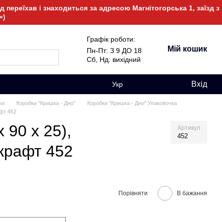
 переїхав і знаходиться за адресою Магнітогорська 1, заїзд з
»)
Графік роботи:
Мій кошик
Пн-Пт: З 9 ДО 18
Сб, Нд: вихідний
Вхід
Укр
ки
Коробки "Кришка - Дно"
Коробки "Кришка - Дно" Упаковочка
афт 452
 90 х 25),
Артикул
452
крафт 452
Порівняти
В бажання