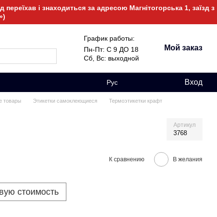
 переїхав і знаходиться за адресою Магнітогорська 1, заїзд з
»)
График работы:
Мой заказ
Пн-Пт: С 9 ДО 18
Сб, Вс: выходной
Вход
Рус
е товары
Этикетки самоклеющиеся
Термоэтикетки крафт
Артикул
3768
К сравнению
В желания
овую стоимость