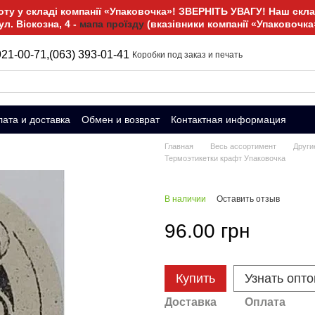
у у складі компанії «Упаковочка»! ЗВЕРНІТЬ УВАГУ! Наш склад
ул. Віскозна, 4 -
мапа проїзду
(вказівники компанії «Упаковочка
921-00-71,
(063) 393-01-41
Коробки под заказ и печать
ата и доставка
Обмен и возврат
Контактная информация
Главная
Весь ассортимент
Други
Термоэтикетки крафт Упаковочка
В наличии
Оставить отзыв
96.00 грн
Купить
Узнать опт
Доставка
Оплата