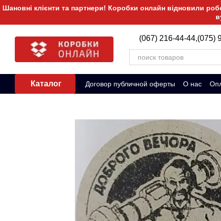
Перейти к основному контенту
Шановні клієнти та партнери! Коробки онлайн відновили робот
в
(067) 216-44-44,
(075) 
Каталог
Договор публичной оферты
О нас
Опл