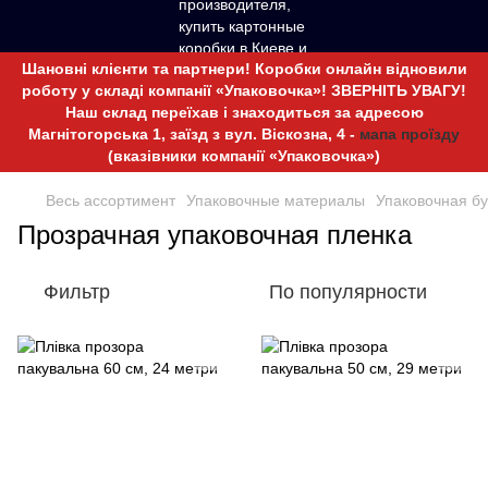
Шановні клієнти та партнери! Коробки онлайн відновили
роботу у складі компанії «Упаковочка»! ЗВЕРНІТЬ УВАГУ!
Наш склад переїхав і знаходиться за адресою
Магнітогорська 1, заїзд з вул. Віскозна, 4 -
мапа проїзду
(вказівники компанії «Упаковочка»)
Весь ассортимент
Упаковочные материалы
Упаковочная б
Прозрачная упаковочная пленка
Фильтр
По популярности