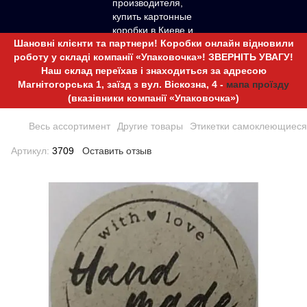
Шановні клієнти та партнери! Коробки онлайн відновили
роботу у складі компанії «Упаковочка»! ЗВЕРНІТЬ УВАГУ!
Наш склад переїхав і знаходиться за адресою
Магнітогорська 1, заїзд з вул. Віскозна, 4 -
мапа проїзду
(вказівники компанії «Упаковочка»)
Весь ассортимент
Другие товары
Этикетки самоклеющиеся
Артикул:
3709
Оставить отзыв