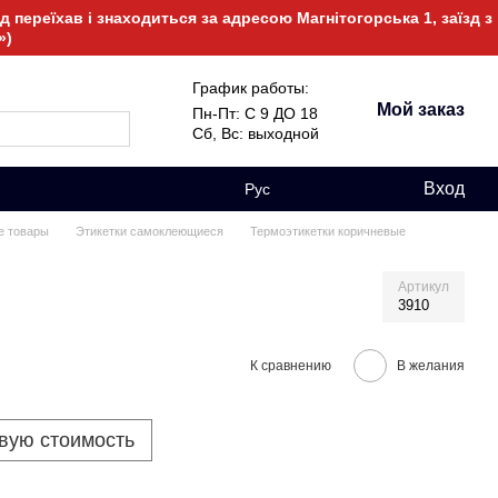
 переїхав і знаходиться за адресою Магнітогорська 1, заїзд з
»)
График работы:
Мой заказ
Пн-Пт: С 9 ДО 18
Сб, Вс: выходной
Вход
Рус
е товары
Этикетки самоклеющиеся
Термоэтикетки коричневые
Артикул
3910
К сравнению
В желания
овую стоимость