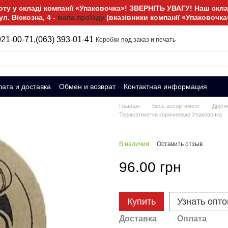
у у складі компанії «Упаковочка»! ЗВЕРНІТЬ УВАГУ! Наш склад
ул. Віскозна, 4 -
мапа проїзду
(вказівники компанії «Упаковочка
921-00-71,
(063) 393-01-41
Коробки под заказ и печать
ата и доставка
Обмен и возврат
Контактная информация
Главная
Весь ассортимент
Други
Термоэтикетки коричневые Упаковочка
В наличии
Оставить отзыв
96.00 грн
Купить
Узнать опт
Доставка
Оплата