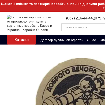
Перейти к основному контенту
Шановні клієнти та партнери! Коробки онлайн відновили робот
в
(067) 216-44-44,
(075) 
Каталог
Договор публичной оферты
О нас
Опл