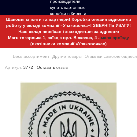
Шановні клієнти та партнери! Коробки онлайн відновили
роботу у складі компанії «Упаковочка»! ЗВЕРНІТЬ УВАГУ!
Наш склад переїхав і знаходиться за адресою
Магнітогорська 1, заїзд з вул. Віскозна, 4 -
мапа проїзду
(вказівники компанії «Упаковочка»)
Весь ассортимент
Другие товары
Этикетки самоклеющиеся
Артикул:
3772
Оставить отзыв