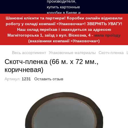
Шановні клієнти та партнери! Коробки онлайн відновили
роботу у складі компанії «Упаковочка»! ЗВЕРНІТЬ УВАГУ!
Наш склад переїхав і знаходиться за адресою
Магнітогорська 1, заїзд з вул. Віскозна, 4 -
мапа проїзду
(вказівники компанії «Упаковочка»)
Весь ассортимент
Упаковочные материалы
Скотч-пленка
Скотч-пленка (66 м. х 72 мм.,
коричневая)
Артикул:
1231
Оставить отзыв