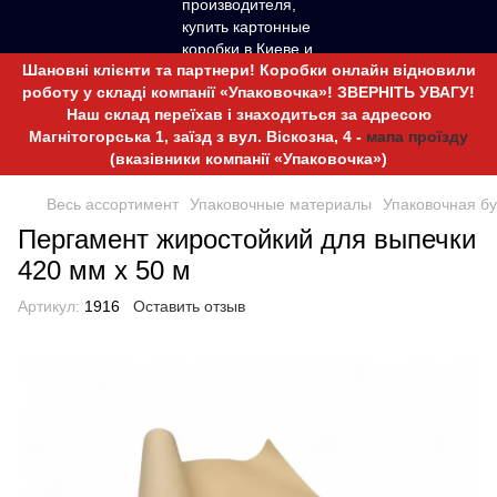
Шановні клієнти та партнери! Коробки онлайн відновили
роботу у складі компанії «Упаковочка»! ЗВЕРНІТЬ УВАГУ!
Наш склад переїхав і знаходиться за адресою
Магнітогорська 1, заїзд з вул. Віскозна, 4 -
мапа проїзду
(вказівники компанії «Упаковочка»)
Весь ассортимент
Упаковочные материалы
Упаковочная б
Пергамент жиростойкий для выпечки
420 мм х 50 м
Артикул:
1916
Оставить отзыв