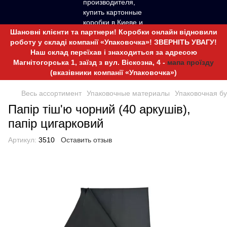
Шановні клієнти та партнери! Коробки онлайн відновили
роботу у складі компанії «Упаковочка»! ЗВЕРНІТЬ УВАГУ!
Наш склад переїхав і знаходиться за адресою
Магнітогорська 1, заїзд з вул. Віскозна, 4 -
мапа проїзду
(вказівники компанії «Упаковочка»)
Весь ассортимент
Упаковочные материалы
Упаковочная б
Папір тіш'ю чорний (40 аркушів),
папір цигарковий
Артикул:
3510
Оставить отзыв