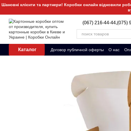
Перейти к основному контенту
Шановні клієнти та партнери! Коробки онлайн відновили робот
в
(067) 216-44-44,
(075) 
Каталог
Договор публичной оферты
О нас
Опл