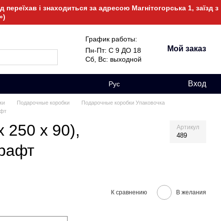
 переїхав і знаходиться за адресою Магнітогорська 1, заїзд з
»)
График работы:
Мой заказ
Пн-Пт: С 9 ДО 18
Сб, Вс: выходной
Вход
Рус
ки
Подарочные коробки
Подарочные коробки Упаковочка
афт
 250 х 90),
Артикул
489
крафт
К сравнению
В желания