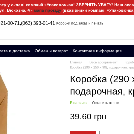
у у складі компанії «Упаковочка»! ЗВЕРНІТЬ УВАГУ! Наш склад
ул. Віскозна, 4 -
мапа проїзду
(вказівники компанії «Упаковочка
921-00-71,
(063) 393-01-41
Коробки под заказ и печать
ата и доставка
Обмен и возврат
Контактная информация
Главная
Весь ассортимент
Короб
Коробка (290 х 250 х 90), подарочная, кр
Коробка (290 х
подарочная, 
В наличии
Оставить отзыв
39.60 грн