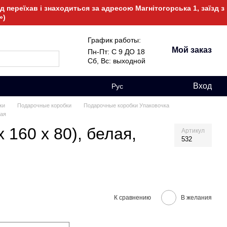
 переїхав і знаходиться за адресою Магнітогорська 1, заїзд з
»)
График работы:
Мой заказ
Пн-Пт: С 9 ДО 18
Сб, Вс: выходной
Вход
Рус
ки
Подарочные коробки
Подарочные коробки Упаковочка
ная
 160 х 80), белая,
Артикул
532
К сравнению
В желания