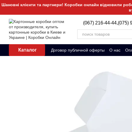
Перейти к основному контенту
Шановні клієнти та партнери! Коробки онлайн відновили робот
в
(067) 216-44-44,
(075) 
Каталог
Договор публичной оферты
О нас
Опл