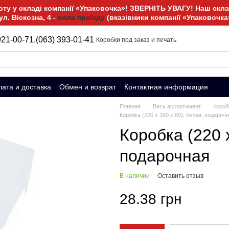
у у складі компанії «Упаковочка»! ЗВЕРНІТЬ УВАГУ! Наш склад
ул. Віскозна, 4 -
мапа проїзду
(вказівники компанії «Упаковочка
921-00-71,
(063) 393-01-41
Коробки под заказ и печать
ата и доставка
Обмен и возврат
Контактная информация
Главная
Весь ассортимент
Короб
Коробка (220 х 160 х 80), белая, подароч
Коробка (220 х
подарочная
В наличии
Оставить отзыв
28.38 грн