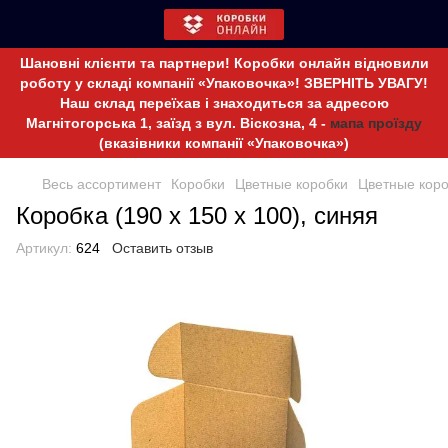
Шановні клієнти та партнери! Коробки онлайн відновили
роботу у складі компанії «Упаковочка»! ЗВЕРНІТЬ УВАГУ!
Наш склад переїхав і знаходиться за адресою
Магнітогорська 1, заїзд з вул. Віскозна, 4 -
мапа проїзду
(вказівники компанії «Упаковочка»)
Весь ассортимент
Коробки
Цветные коробки
Цветные коро
Коробка (190 х 150 х 100), синяя
Артикул:
624
Оставить отзыв