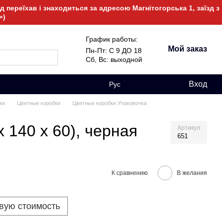
 переїхав і знаходиться за адресою Магнітогорська 1, заїзд з
»)
График работы:
Мой заказ
Пн-Пт: С 9 ДО 18
Сб, Вс: выходной
Вход
Рус
ки
Цветные коробки
Цветные коробки Упаковочка
x 140 x 60), черная
Артикул
651
К сравнению
В желания
овую стоимость