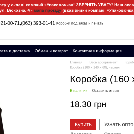
у у складі компанії «Упаковочка»! ЗВЕРНІТЬ УВАГУ! Наш склад
ул. Віскозна, 4 -
мапа проїзду
(вказівники компанії «Упаковочка
921-00-71,
(063) 393-01-41
Коробки под заказ и печать
ата и доставка
Обмен и возврат
Контактная информация
Главная
Весь ассортимент
Короб
Коробка (160 x 140 x 60), черная
Коробка (160 
В наличии
Оставить отзыв
18.30 грн
Купить
Узнать опт