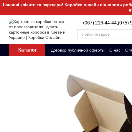
Перейти к основному контенту
Шановні клієнти та партнери! Коробки онлайн відновили робот
в
(067) 216-44-44,
(075) 
Каталог
Договор публичной оферты
О нас
Опл