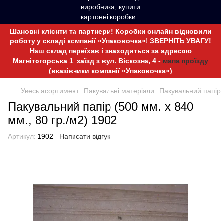
Шановні клієнти та партнери! Коробки онлайн відновили
роботу у складі компанії «Упаковочка»! ЗВЕРНІТЬ УВАГУ!
Наш склад переїхав і знаходиться за адресою
Магнітогорська 1, заїзд з вул. Віскозна, 4 -
мапа проїзду
(вказівники компанії «Упаковочка»)
Увесь асортимент
Пакувальні матеріали
Пакувальний папір
Пакувальний папір (500 мм. х 840
мм., 80 гр./м2) 1902
Артикул:
1902
Написати відгук