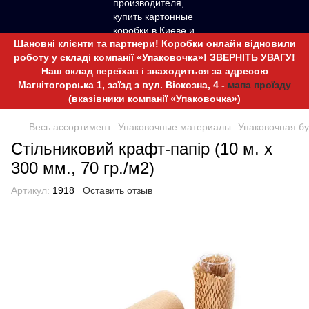
Шановні клієнти та партнери! Коробки онлайн відновили
роботу у складі компанії «Упаковочка»! ЗВЕРНІТЬ УВАГУ!
Наш склад переїхав і знаходиться за адресою
Магнітогорська 1, заїзд з вул. Віскозна, 4 -
мапа проїзду
(вказівники компанії «Упаковочка»)
Весь ассортимент
Упаковочные материалы
Упаковочная б
Стільниковий крафт-папір (10 м. х
300 мм., 70 гр./м2)
Артикул:
1918
Оставить отзыв