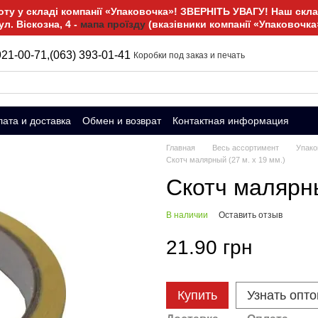
у у складі компанії «Упаковочка»! ЗВЕРНІТЬ УВАГУ! Наш склад
ул. Віскозна, 4 -
мапа проїзду
(вказівники компанії «Упаковочка
921-00-71,
(063) 393-01-41
Коробки под заказ и печать
ата и доставка
Обмен и возврат
Контактная информация
Главная
Весь ассортимент
Упако
Скотч малярный (27 м. х 19 мм.)
Скотч малярны
В наличии
Оставить отзыв
21.90 грн
Купить
Узнать опт