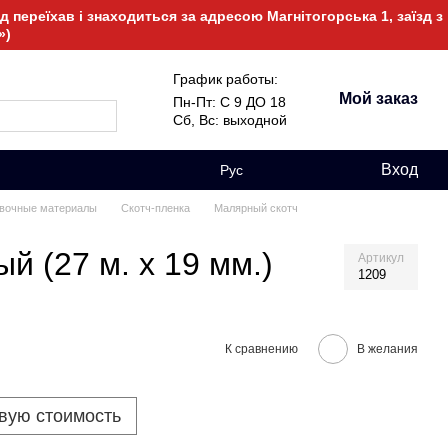
 переїхав і знаходиться за адресою Магнітогорська 1, заїзд з
»)
График работы:
Мой заказ
Пн-Пт: С 9 ДО 18
Сб, Вс: выходной
Вход
Рус
вочные материалы
Скотч-пленка
Малярный скотч
й (27 м. х 19 мм.)
Артикул
1209
К сравнению
В желания
овую стоимость